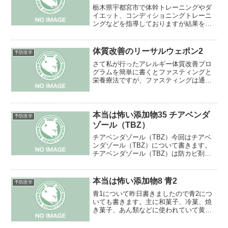
栃木県宇都宮市で体幹トレーニングやダ
イエット、コンディショニングトレーニ
ングなどを指導しておりますが結果を出
せない選手に共通しているのは食事が酷
いということです。
体質改善のリーサルウェポン2
予防医学
さて私が行ったアレルギー体質改善プロ
グラムを簡単に書くとファスティングと
栄養療法ですが、ファスティングは通常
より日数が多い6日間です。ファスティン
グの回で詳しく書いたので書きません
が、ケトン体は3日間から多く出て脳に対
しても身体に対しても有...
本当は怖い添加物35 チアベンダ
予防医学
ゾール（TBZ）
チアベンダゾール（TBZ）今回はチアベ
ンダゾール（TBZ）について書きます。
チアベンダゾール（TBZ）は防カビ剤、
食品添加物、農薬などに使われていて輸
入品のグレープフルーツなどの柑橘類に
添加されます。残念なことに皮だけに留
本当は怖い添加物8 青2
予防医学
まらず果肉にも含ま...
青1について昨日書きましたので青2につ
いても書きます。主に和菓子、冷菓、焼
き菓子、あん類などに使われていて黄色4
や黄色5と混ぜて緑色にもします。問題は
青1と同じく発がん性の疑いや痙攣などが