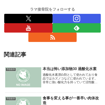
ラマ接骨院をフォローする
関連記事
本当は怖い添加物30 過酸化水素
予防医学
過酸化水素漂白剤として使われており食
品ではカズノコなどに使われています。
非常に強い酸化力を持っていて活性酸素
一つですがフリーラジカルではありませ
ん。活性酸素の状態で消去酵素によって
過酸化水素になりカタラーゼという酵素
で無毒化します。つまり活...
食事を変える事が一番早い肉体改
予防医学
造