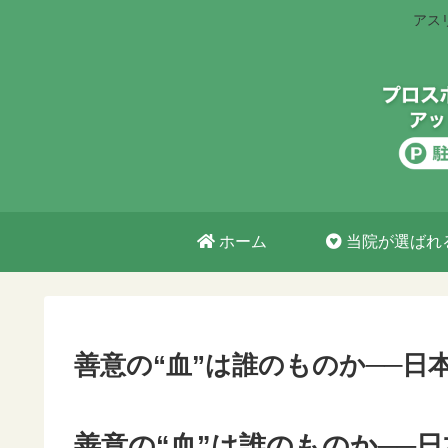
アス
ホーム
当院が選ばれ
善意の“血”は誰のものか──日
善意の“血”は誰のものか──