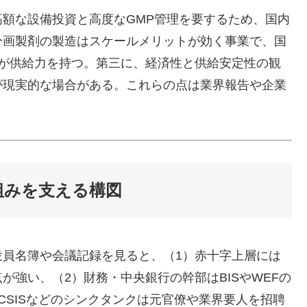
額な設備投資と高度なGMP管理を要するため、国内
分画製剤の製造はスケールメリットが効く事業で、国
CSL 等）が供給力を持つ。第三に、経済性と供給安定性の観
が現実的な場合がある。これらの点は業界報告や企業
組みを支える構図
役員名簿や会議記録を見ると、（1）赤十字上層には
強い、（2）財務・中央銀行の幹部はBISやWEFの
CSISなどのシンクタンクは元官僚や業界要人を招聘