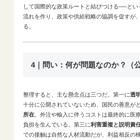
して国際的な政策ルートと結びつける──とい
流れを作り、政策や供給戦略の協調を促すが
る。
4｜問い：何が問題なのか？（
整理すると、主な懸念点は三つだ。第一に
透
十分に公開されていないため、国民の善意が
所在
。外注や輸入に伴うコストは最終的に医
負担を生んでいる。第三に
利害重複と説明責
での接触は自然な人材流動だが、利益相反の