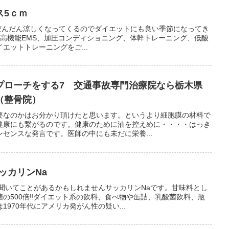
ス5ｃｍ
秋はだんだん涼しくなってくるのでダイエットにも良い季節になってき
骨院では高機能EMS、加圧コンディショニング、体幹トレーニング、低酸
エットトレーニングをご...
プローチをする7 交通事故専門治療院なら栃木県
（整骨院）
要なのかはお分かり頂けたと思います。というより細胞膜の材料で
健康にも繋がるのです。健康のために油を控えめに・・・・はっき
センスな発言です。医師の中にも未だに栄養...
ッカリンNa
も聞いてことがあるかもしれませんサッカリンNaです。甘味料とし
の500倍‼ダイエット系の飲料、食べ物や缶詰、乳酸菌飲料、瓶
970年代にアメリカ発がん性の疑い...