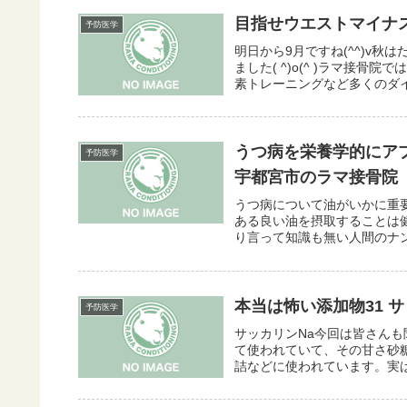
目指せウエストマイナ
予防医学
明日から9月ですね(^^)v
ました( ^)o(^ )ラマ接
素トレーニングなど多くのダイ
うつ病を栄養学的にア
予防医学
宇都宮市のラマ接骨院
うつ病について油がいかに重
ある良い油を摂取することは
り言って知識も無い人間のナン
本当は怖い添加物31 サ
予防医学
サッカリンNa今回は皆さん
て使われていて、その甘さ砂糖
詰などに使われています。実は1