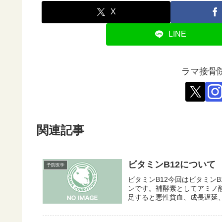
X
LINE
ラマ接骨
関連記事
ビタミンB12について
予防医学
ビタミンB12今回はビタミン
ンです。補酵素としてアミノ
足すると悪性貧血、成長遅延、