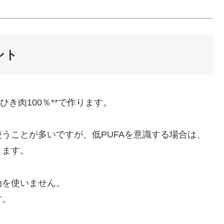
ント
き肉100％**で作ります。
うことが多いですが、低PUFAを意識する場合は、
ります。
油を使いません。
す。