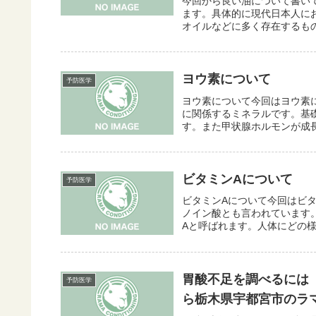
今回から良い油について書い
ます。具体的に現代日本人にお
オイルなどに多く存在するもの
ヨウ素について
予防医学
ヨウ素について今回はヨウ素
に関係するミネラルです。基
す。また甲状腺ホルモンが成長
ビタミンAについて
予防医学
ビタミンAについて今回はビ
ノイン酸とも言われています
Aと呼ばれます。人体にどの様
胃酸不足を調べるには
予防医学
ら栃木県宇都宮市のラ