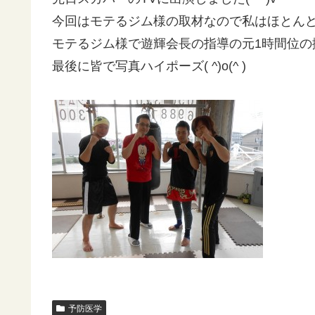
今回はモテるジム様の取材なので私はほとんど
モテるジム様で遊輝会長の指導の元1時間位の撮
最後に皆で写真ハイポーズ( ^)o(^ )
予防医学