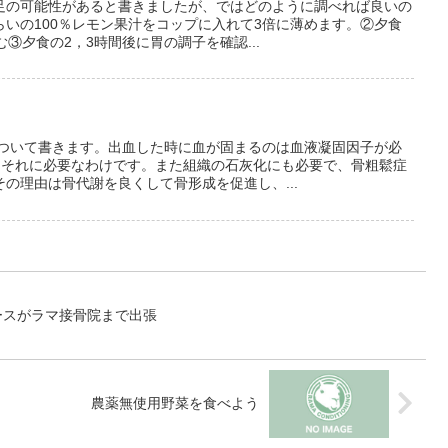
足の可能性があると書きましたが、ではどのように調べれば良いの
いの100％レモン果汁をコップに入れて3倍に薄めます。②夕食
③夕食の2，3時間後に胃の調子を確認...
について書きます。出血した時に血が固まるのは血液凝固因子が必
はそれに必要なわけです。また組織の石灰化にも必要で、骨粗鬆症
の理由は骨代謝を良くして骨形成を促進し、...
ースがラマ接骨院まで出張
農薬無使用野菜を食べよう