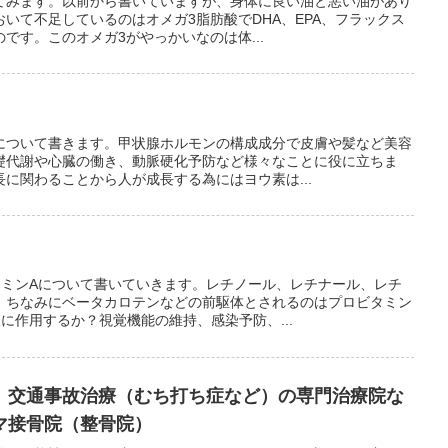
てみます。以前から書いていますが、身体に良い油と悪い油があり
いて不足しているのはオメガ3脂肪酸でDHA、EPA、フラックス
です。このオメガ3がやっかいなのは体...
について書きます。甲状腺ホルモンの構成成分で皮膚や髪など美容
礎代謝や心臓の働き、動脈硬化予防など様々なことに役に立ちま
に関わることから人が成長する為にはヨウ素は...
タミンAについて書いていきます。レチノール、レチナール、レチ
。ちなみにベータカロテンなどの前駆体とされるのはプロビタミン
に作用するか？視覚機能の維持、感染予防、...
 交通事故治療（むち打ち症など）の専門治療院な
マ接骨院（整骨院）