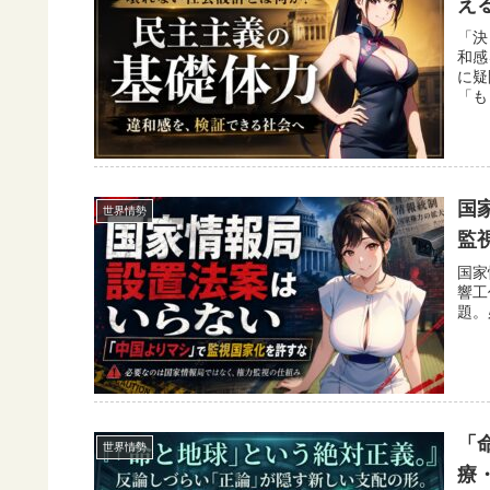
え
「決
和感
に疑
「も
国
世界情勢
監
国家
響工
題。
「
世界情勢
療