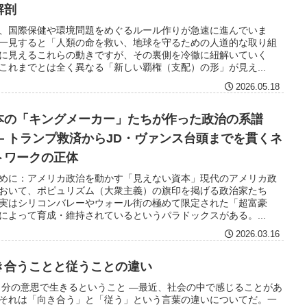
解剖
、国際保健や環境問題をめぐるルール作りが急速に進んでいま
一見すると「人類の命を救い、地球を守るための人道的な取り組
に見えるこれらの動きですが、その裏側を冷徹に紐解いていく
これまでとは全く異なる「新しい覇権（支配）の形」が見え...
2026.05.18
本の「キングメーカー」たちが作った政治の系譜
― トランプ救済からJD・ヴァンス台頭までを貫くネ
トワークの正体
めに：アメリカ政治を動かす「見えない資本」現代のアメリカ政
おいて、ポピュリズム（大衆主義）の旗印を掲げる政治家たち
実はシリコンバレーやウォール街の極めて限定された「超富豪
によって育成・維持されているというパラドックスがある。...
2026.03.16
き合うことと従うことの違い
自分の意思で生きるということ ―最近、社会の中で感じることがあ
それは「向き合う」と「従う」という言葉の違いについてだ。一