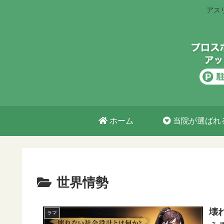
アス
ホーム
当院が選ばれ
世界情勢
壊
ラマ