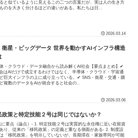
ると似ているように見えるこの二つの言葉だが、実は人の生き方
ものを大きく分けるほどの違いがある。私たちは日...
2026.03.14
I・衛星・ビッグデータ 世界を動かすAIインフラ構造
は
体・クラウド・データ融合から読み解くAI社会【要点まとめ】✔
社会はAIだけで成立するわけではなく、半導体・クラウド・宇宙通
ど巨大インフラの上に成り立っている。✔ SNS・衛星・交通・購
ど複数のデータをAIが統合すると社会の...
2026.03.06
民政策と特定技能２号は同じではないか？
 先に要点（論点）- 1. 特定技能２号は実質的な永住権に近い在留資
あり、従来の「移民政策」の定義と重なる側面がある- 2. 制度設
は「移民政策」を明示していないが、長期滞在・家族帯同が可能