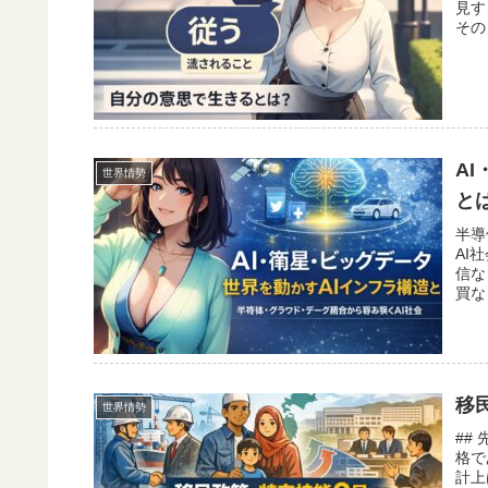
見す
その
A
世界情勢
と
半導
AI
信な
買な
移
世界情勢
##
格で
計上