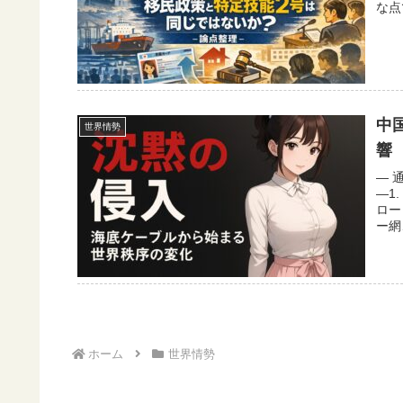
な点
中
世界情勢
響
― 
―1
ロー
ー網
ホーム
世界情勢