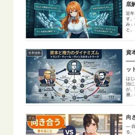
底
近年
す。
み」
と、
資
世界情勢
―
ッ
はじ
治に
が、
層」
向
ラマ
― 
る。