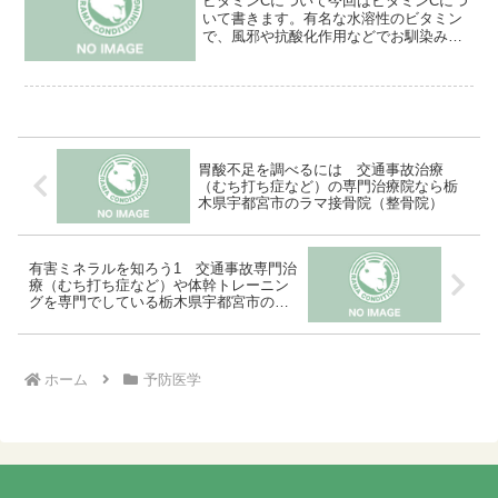
ビタミンCについて今回はビタミンCにつ
いて書きます。有名な水溶性のビタミン
で、風邪や抗酸化作用などでお馴染みで
すね。他にはコラーゲンの生成にも関わ
るのでお肌プルプルを目指す方はビタミ
ンCは必須です。ただしコラーゲンを直接
摂取しても意味があり...
胃酸不足を調べるには 交通事故治療
（むち打ち症など）の専門治療院なら栃
木県宇都宮市のラマ接骨院（整骨院）
有害ミネラルを知ろう1 交通事故専門治
療（むち打ち症など）や体幹トレーニン
グを専門でしている栃木県宇都宮市のラ
マ接骨院（整骨院）
ホーム
予防医学