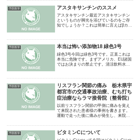
題は牛乳で補おうとする所です。このブ
ログで何度も書きましたが、牛乳は本当
アスタキサンチンのススメ
予防医学
に健康に良いものでしょう...
アスタキサンチン最近アスタキサンチン
というものが脚光を浴びているのをご存
知でしょうか？これは簡単に言えばβカロ
テンの様なカロテノイドの一種です。全
然簡単じゃないという意見がありそうな
ので(笑)要は老化防止を含めた抗酸化作用
が他の栄養素よりず...
本当は怖い添加物18 緑色3号
予防医学
緑色3号今回は緑色3号です。正直これは
本当に危険です。まずアメリカ、EU諸国
ではお決まりの禁止です。清涼飲料水や
お菓子などに使われています。動物実験
では注射による投与の結果では高い発が
ん性を示し、かなり厄介なガンになるこ
とが多かったようです...
リスフラン関節の痛み 栃木県宇
予防医学
都宮市の交通事故治療、むち打ち
症治療ならラマ接骨院（整骨院）
以前リスフラン関節の甲側に痛みを覚え
て来院された患者様の事例を書きます。
運動で走った後に痛みが発生し、来院さ
れました。腫脹、熱感などはありません
でしたが、リスフラン関節を回旋させる
と痛みが訴え、限局性の圧痛も確認でき
ビタミンCについて
予防医学
ました。一応アイシングを...