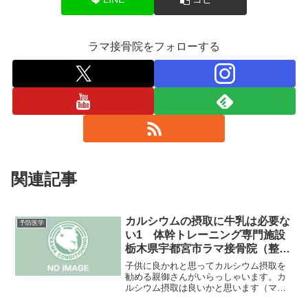
ラマ接骨院をフォローする
関連記事
カルシウムの摂取に牛乳は必要な
予防医学
い1 体幹トレーニング専門施設
栃木県宇都宮市ラマ接骨院（整骨
院）
子供に良かれと思ってカルシウム摂取を
勧める親御さんがいらっしゃいます。カ
ルシウム摂取は良いかと思います（マグ
ネシウムの同時摂取は不可欠ですが）問