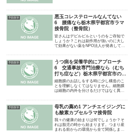
下、死産率の上昇がラットを使っての研
究結果から判明しているからです。日本
ではアメリカの研究に一部不備があった
として未だに禁止されていま...
悪玉コレステロールなんてない
予防医学
6 腰痛なら栃木県宇都宮市ラマ
接骨院（整骨院）
皆さんはデビルピルというのをご存知で
しょうか？これは副作用が強いのに大し
て効果がない薬をNPO法人が発表してい
るものです。実はコレステロール低下薬
のメバロチンもデビルピルに載せられて
います。そもそも血中コレステロールに
うつ病を栄養学的にアプローチ
予防医学
ついて基準値はどのよう...
6 交通事故専門治療なら（むち
打ち症など）栃木県宇都宮市のラ
マ接骨院（整骨院）
細胞膜のお話しをする時に少し構造のこ
とを理解しなくてはなりません。細胞膜
は細胞の内外を分けるだけではなく異物
から細胞を守ったり、神経伝達に深く関
わるなど重要なものですが、主にリン脂
質で出来ています。リン脂質には二本の
母乳の薦め1 アンチエイジングに
予防医学
棒状の足があり、まっすぐ...
も酸素カプセルラマ接骨院
我々の健康の始まりは何でしょうか？そ
れは胎児の時から始まります。つまり産
まれる前からの環境から全て関係しま