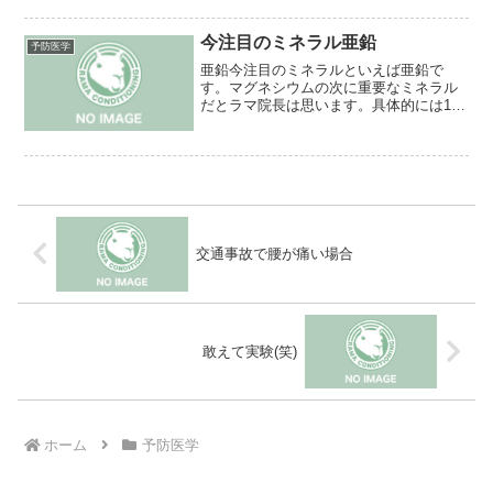
す。母親が赤ちゃんがお腹にいる状態に
いる時にトランス型脂肪酸たっぷりの物
や、牛乳などのような嗜好品を摂取して
今注目のミネラル亜鉛
予防医学
いては健康な赤ん坊はなかな...
亜鉛今注目のミネラルといえば亜鉛で
す。マグネシウムの次に重要なミネラル
だとラマ院長は思います。具体的には100
種類以上の酵素に関わり、インスリンの
合成や筋肉の合成、精子の形成、免疫、
創傷治癒、ビタミンA活性化、味覚など多
岐にあります。当然不...
交通事故で腰が痛い場合
敢えて実験(笑)
ホーム
予防医学