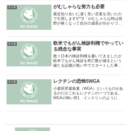
糖（糖分の一種）を増やしている事が実
は問題です。砂糖が身体に悪...
がむしゃらな努力も必要
未分類
最近知り合いに凄く良い言葉を頂いたの
で引用します!(^^)!「がむしゃらな時は視
野が狭くなって自分の成長が分かりづら
いけど、ふと顔上げてみると以前とはま
るで違う世界が見れている。」まさに仰
る通りで、がむしゃらな努力があなたを
更に上の世界に引...
欧米でもがん検診利権でやってい
未分類
る残念な事実
散々日本の検診利権を書いてきましたが
欧米でもがん検診を死亡数が減るという
確たる証拠が無い中でスタートした事実
があります。具体的には前立腺がん、乳
がん、大腸がん、子宮がんです。その後
にしっかりとそれが無駄である、効果が
レクチンの恐怖5WGA
未分類
無いというのが分かっても...
小麦胚芽凝集素（WGA）というものがあ
るのだがこれもレクチンの一つである。
WGAの怖い所1 インスリンのように働
き糖を脂肪細胞に入らさせる事で内分泌
を乱し糖はすぐに脂肪に変換させ肥満の
原因やインスリン抵抗性示すことで糖尿
病の原因に2 筋肉の...