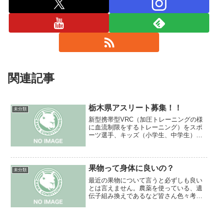
関連記事
栃木県アスリート募集！！
未分類
新型携帯型VRC（加圧トレーニングの様
に血流制限をするトレーニング）をスポ
ーツ選手、キッズ（小学生、中学生）の
やる気がある方にモニター価格でサービ
スします。筋肉アップ、耐乳酸性アッ
プ、成長ホルモンの分泌アップなど多く
を期待できるこのトレーニ...
果物って身体に良いの？
未分類
最近の果物について言うと必ずしも良い
とは言えません。農薬を使っている、遺
伝子組み換えであるなど皆さん色々考え
ると思うのですが確かにそこはありま
す。しかし遺伝子組み換えるなどして果