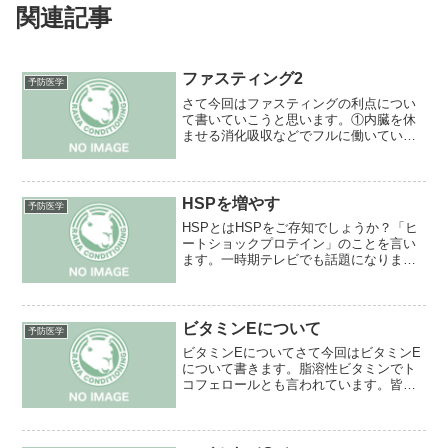
関連記事
ファスティング2
予防医学
さて今回はファスティングの利点につい
て書いていこうと思います。①内臓を休
ませる消化吸収などでフルに働いている
内臓はどこかで休ませなくてなりませ
ん。それにより内臓組織の修復がなされ
それぞれの臓器が正常に働き、改善、向
上をするのです。②免疫力ア...
HSPを増やす
予防医学
HSPとはHSPをご存知でしょうか？「ヒ
ートショックプロテイン」のことを言い
ます。一時期テレビでも話題になりまし
たが、要するに身体の体温を上げること
によりHSPが分子シャペロンとして細胞
の合成、誘導、そして細胞の自爆をきち
んとやってくれるよ...
ビタミンEについて
予防医学
ビタミンEについてさて今回はビタミンE
について書きます。脂溶性ビタミンでト
コフェロールとも言われています。皆さ
んもご存知の抗酸化作用がある為、酸化
防止剤としても使用されています。フリ
ーラジカルによる悪影響を無効化出来る