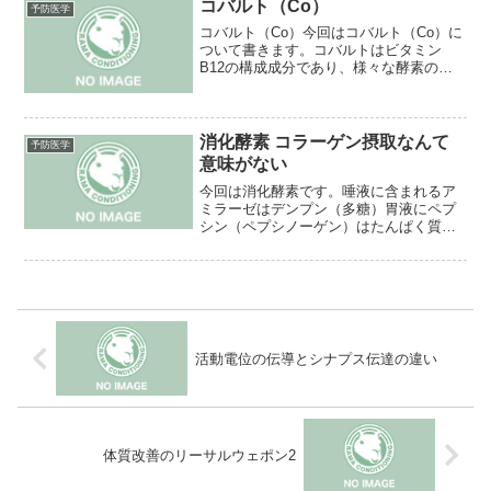
為酸化を抑えることが出...
コバルト（Co）
予防医学
コバルト（Co）今回はコバルト（Co）に
ついて書きます。コバルトはビタミン
B12の構成成分であり、様々な酵素の活
性化にも寄与します。不足すると① 悪
性貧血② 集中力低下③ 免疫低下④
うつ的になる⑤ 吐き気などがありま
す。つまりコバルトはビ...
消化酵素 コラーゲン摂取なんて
予防医学
意味がない
今回は消化酵素です。唾液に含まれるア
ミラーゼはデンプン（多糖）胃液にペプ
シン（ペプシノーゲン）はたんぱく質小
腸上皮細胞はエレプシン（アミノペプチ
ターゼ）はペプチドラクターゼはラクト
ース（乳糖）スクラーゼはスクロース
（ショ糖）グルコシダーゼ（...
活動電位の伝導とシナプス伝達の違い
体質改善のリーサルウェポン2