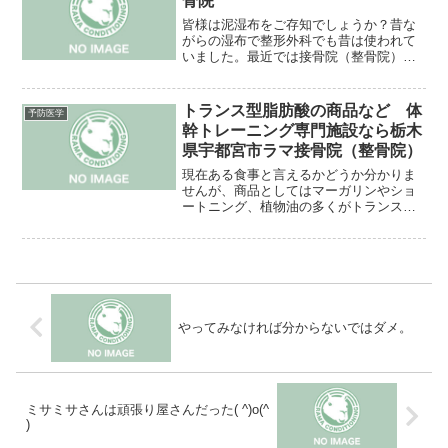
骨院
皆様は泥湿布をご存知でしょうか？昔な
がらの湿布で整形外科でも昔は使われて
いました。最近では接骨院（整骨院）で
も使うところは少なくなってきました
が、ラマ接骨院では採用しています。そ
の理由として冷却効果が他のシップとは
トランス型脂肪酸の商品など 体
予防医学
段違いなのです。急性炎症に...
幹トレーニング専門施設なら栃木
県宇都宮市ラマ接骨院（整骨院）
現在ある食事と言えるかどうか分かりま
せんが、商品としてはマーガリンやショ
ートニング、植物油の多くがトランス型
脂肪酸を含んでいます。問題なのは菓子
パンやジャンクフードの代表格フライド
ポテトにも恐ろしい量が含まれていま
す。そして心臓病のお話しも...
やってみなければ分からないではダメ。
ミサミサさんは頑張り屋さんだった( ^)o(^
)