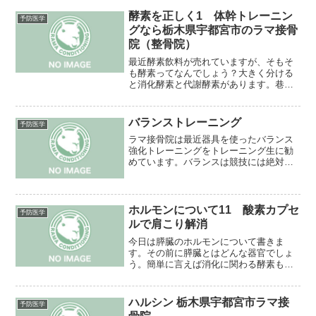
酵素を正しく1 体幹トレーニン
予防医学
グなら栃木県宇都宮市のラマ接骨
院（整骨院）
最近酵素飲料が売れていますが、そもそ
も酵素ってなんでしょう？大きく分ける
と消化酵素と代謝酵素があります。巷に
あふれる酵素飲料は消化酵素を補うため
に飲むものです。それではなぜ補う必要
があるのでしょう？酵素というのは有限
バランストレーニング
予防医学
で消化にはもの凄い負担が...
ラマ接骨院は最近器具を使ったバランス
強化トレーニングをトレーニング生に勧
めています。バランスは競技には絶対に
必要とどんな所でも言ってはいても実際
に効果的なトレーニングをしている所は
少ないと思います。体幹トレーニングが
バランス良いのは勿論です...
ホルモンについて11 酸素カプセ
予防医学
ルで肩こり解消
今日は膵臓のホルモンについて書きま
す。その前に膵臓とはどんな器官でしょ
う。簡単に言えば消化に関わる酵素も出
すし、ホルモンも出すスーパー器官で
す。ホルモンはインスリン、グルカゴ
ン、ソマトスタチンです。インスリン（B
ハルシン 栃木県宇都宮市ラマ接
予防医学
もしくはβ）は皆さんお馴染み...