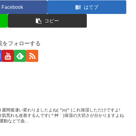
Facebook
はてブ
コピー
院をフォローする
間後凄い変わりましたよね( ^)o(^ )これ保湿しただけですよ!
だけ肌荒れも改善するんです( *´艸｀)保湿の大切さが分かりますよね
運動などで血...