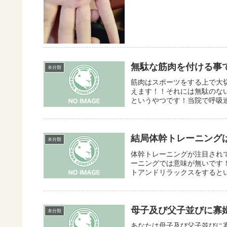
無駄な筋肉を付ける事
未分類
筋肉はスポーツをする上で大
えます！！それには無駄のな
というやつです！当院で呼吸連
結局体幹トレーニング
未分類
体幹トレーニングが注目され
ーニングでは意味が無いです
トアンドリラックスをするという事
母子及び父子並びに寡婦
未分類
あなたは母子及び父子並びに