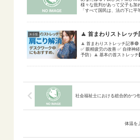
様々な批判があって父子も加わ
「すべて国民は、法の下に平等
🧘 首まわりストレッチ
未分類
🧘 首まわりストレッチ記事
✅ 眼精疲労の改善 ✅ 自律
予防）🧘 基本の首ストレッチ1️
社会福祉士における総合的かつ
体温を