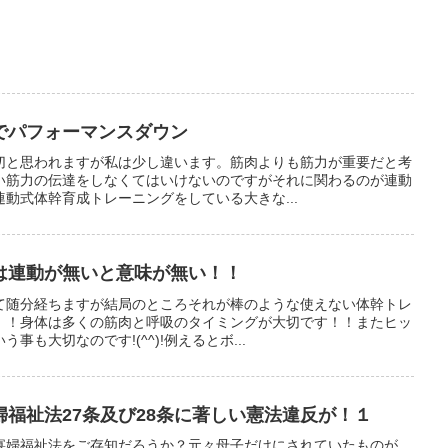
でパフォーマンスダウン
切と思われますが私は少し違います。筋肉よりも筋力が重要だと考
い筋力の伝達をしなくてはいけないのですがそれに関わるのが連動
動式体幹育成トレーニングをしている大きな...
は連動が無いと意味が無い！！
て随分経ちますが結局のところそれが棒のような使えない体幹トレ
！！身体は多くの筋肉と呼吸のタイミングが大切です！！またヒッ
も大切なのです!(^^)!例えるとボ...
福祉法27条及び28条に著しい憲法違反が！１
寡婦福祉法をご存知だろうか？元々母子だけにされていたものが