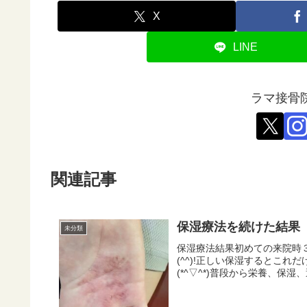
X
LINE
ラマ接骨
関連記事
保湿療法を続けた結果
未分類
保湿療法結果初めての来院時３週
(^^)!正しい保湿するとこれ
(*^▽^*)普段から栄養、保湿、