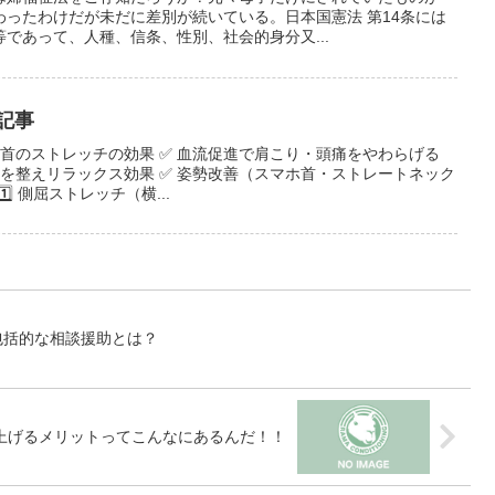
ったわけだが未だに差別が続いている。日本国憲法 第14条には
であって、人種、信条、性別、社会的身分又...
記事
 首のストレッチの効果 ✅ 血流促進で肩こり・頭痛をやわらげる
神経を整えリラックス効果 ✅ 姿勢改善（スマホ首・ストレートネック
⃣ 側屈ストレッチ（横...
包括的な相談援助とは？
上げるメリットってこんなにあるんだ！！