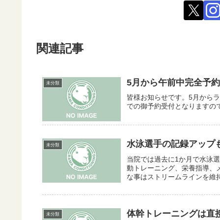
関連記事
5月から午前中完全予
未分類
皆様お知らせです。5月から
での御予約受付となりますの
水泳選手の記録アップ
未分類
当院では過去に1か月で水泳選
動トレーニング、栄養指導、メ
な事はストリームラインを維持
体幹トレーニングは直
未分類