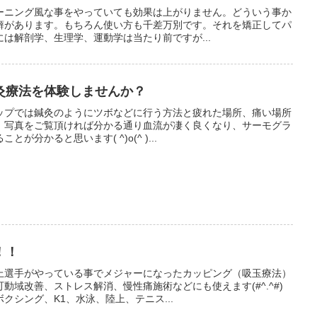
ーニング風な事をやっていても効果は上がりません。どういう事か
癖があります。もちろん使い方も千差万別です。それを矯正してパ
は解剖学、生理学、運動学は当たり前ですが...
灸療法を体験しませんか？
ップでは鍼灸のようにツボなどに行う方法と疲れた場所、痛い場所
！写真をご覧頂ければ分かる通り血流が凄く良くなり、サーモグラ
分かると思います( ^)o(^ )...
！！
上選手がやっている事でメジャーになったカッピング（吸玉療法）
動域改善、ストレス解消、慢性痛施術などにも使えます(#^.^#)
クシング、K1、水泳、陸上、テニス...