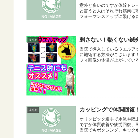
意外と多いのですが体幹トレ
と言うと人はそれぞれ筋肉に
フォーマンスアップに繋げるに
刺さない！熱くない鍼
未分類
当院で導入しているウエルア
に施術する方法がございます
フィ画像の体温が上がっていることが
カッピングで体調回復
未分類
オリンピック選手で水泳や陸
ですが体質改善や疲労回復、可
当院でもボクシング、キックボ