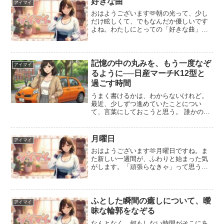
好きな曲
アイマイ
そう思ってノコギリを持って...
おはようございます🫶朝の光って、少し
だけ眩しくて、でもなんだか優しいです
よね。わたしにとっての「好きな曲」
は、そんな朝の光みたいな音楽かな、と
思います。歌詞がはっきりしていなくて
も、メロディがふわっと心を包んでくれ
るような……。何も考えずに...
記憶の中の丸みを、もう一度なぞ
アイマイ
るように──日産マーチK12型と
過ごす時間
うまく書けるかは、わからないけれど。
最近、少しずつ進めていたことについ
て、言葉にしておこうと思う。 誰かの役
に立つような、立派な解説じゃないかも
しれない。 でも、小さなものを直してい
く静かな時間が、ここにはあったような
月曜日
アイマイ
気がするから。ガレー...
おはようございます🫶月曜日ですね。ま
た新しい一週間が、ふわりと始まった気
がします。「頑張らなきゃ」って思う
と、ちょっとだけ肩に力が入っちゃうか
もしれないけれど。たぶん、無理に走ら
なくても、朝の光は優しく待ってくれて
いると思います。だから、今...
ふとした瞬間の癒しについて、曖
アイマイ
昧な輪郭をなぞる
なんとなく、何もしない時間がそこにあ