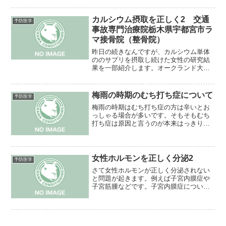
ためにプログラムしたものです。東京オ
リンピックも決まりましたし、今からキ
ッズの運動能力を上げるこ...
カルシウム摂取を正しく2 交通
予防医学
事故専門治療院栃木県宇都宮市ラ
マ接骨院（整骨院）
昨日の続きなんですが、カルシウム単体
ののサプリを摂取し続けた女性の研究結
果を一部紹介します。オークランド大学
の研究では36000人のカルシウムのサプリ
を摂取している高齢女性を対象にデータ
を取ったら心臓血管疾患のリスクが高ま
梅雨の時期のむち打ち症について
予防医学
ることが分かってき...
梅雨の時期はむち打ち症の方は辛いとお
っしゃる場合が多いです。そもそもむち
打ち症は原因と言うのが本来はっきり分
かっていません。なのでここからは私の
個人的な見解を述べます。まず梅雨の時
期になると湿度も上がりますし、不快度
指数が上がります。問題は...
女性ホルモンを正しく分泌2
予防医学
さて女性ホルモンが正しく分泌されない
と問題が起きます。例えば子宮内膜症や
子宮筋腫などです。子宮内膜症について
知る時に子宮内膜とは何かを書きます。
これは簡単に言えば赤ちゃんのベッドで
す。受精卵が着床する時に必要な組織で
妊娠には必要不可欠なもの...