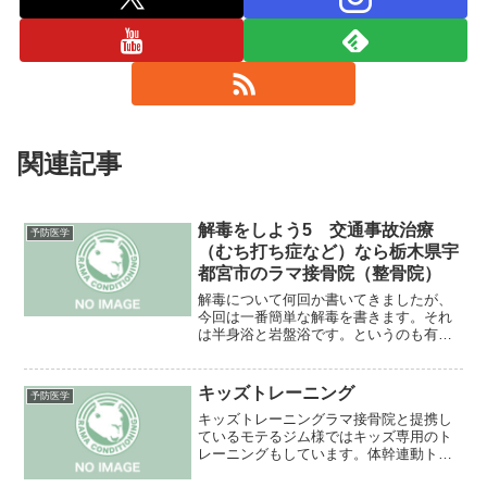
関連記事
解毒をしよう5 交通事故治療
予防医学
（むち打ち症など）なら栃木県宇
都宮市のラマ接骨院（整骨院）
解毒について何回か書いてきましたが、
今回は一番簡単な解毒を書きます。それ
は半身浴と岩盤浴です。というのも有害
物質を体外に排出しようとすると低温で
ゆっくり温めることによるジワジワっと
出る汗でないと駄目なんです。だから熱
キッズトレーニング
予防医学
いお風呂で一気に汗を流し...
キッズトレーニングラマ接骨院と提携し
ているモテるジム様ではキッズ専用のト
レーニングもしています。体幹連動トレ
ーニングの応用で運動神経を向上させる