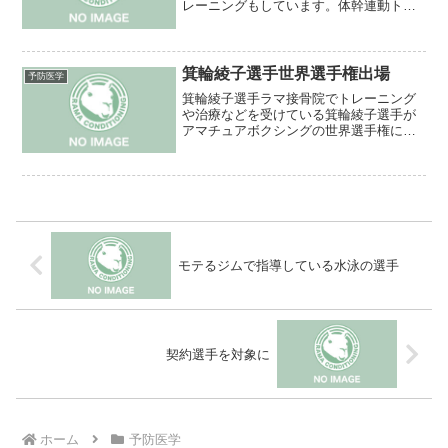
レーニングもしています。体幹連動トレ
ーニングの応用で運動神経を向上させる
ためにプログラムしたものです。東京オ
リンピックも決まりましたし、今からキ
ッズの運動能力を上げるこ...
箕輪綾子選手世界選手権出場
予防医学
箕輪綾子選手ラマ接骨院でトレーニング
や治療などを受けている箕輪綾子選手が
アマチュアボクシングの世界選手権に出
場することになりました(*^^)v今回の復帰
戦は2カ月弱しかトレーニング期間が無い
為急ピッチでコンディショニング中で
す。当然最新の栄...
モテるジムで指導している水泳の選手
契約選手を対象に
ホーム
予防医学