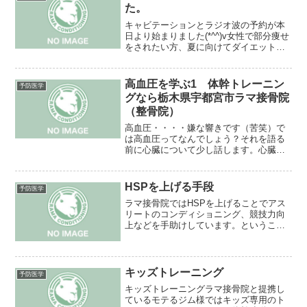
た。
キャビテーションとラジオ波の予約が本
日より始まりました(*^^)v女性で部分痩せ
をされたい方、夏に向けてダイエットさ
れたい方、エステが高くて行きたいけど
行けない方・・・どんと来いですよ(*^^)v
女性施術師が出張で来るので完全予約制
高血圧を学ぶ1 体幹トレーニン
予防医学
となって...
グなら栃木県宇都宮市ラマ接骨院
（整骨院）
高血圧・・・・嫌な響きです（苦笑）で
は高血圧ってなんでしょう？それを語る
前に心臓について少し話します。心臓の
役目って何でしょう？？そう！！血液を
送ることです。つまりでっかい高性能な
ポンプなんです。そして血液を送る時に
HSPを上げる手段
予防医学
収縮と拡張を繰り返すわけ...
ラマ接骨院ではHSPを上げることでアス
リートのコンディショニング、競技力向
上などを手助けしています。ということ
で今回はHSPを上げる手段をいくつか紹
介します。1 ドームサウナ これはヒー
トショックプロテインという名の通り体
温を上げることによ...
キッズトレーニング
予防医学
キッズトレーニングラマ接骨院と提携し
ているモテるジム様ではキッズ専用のト