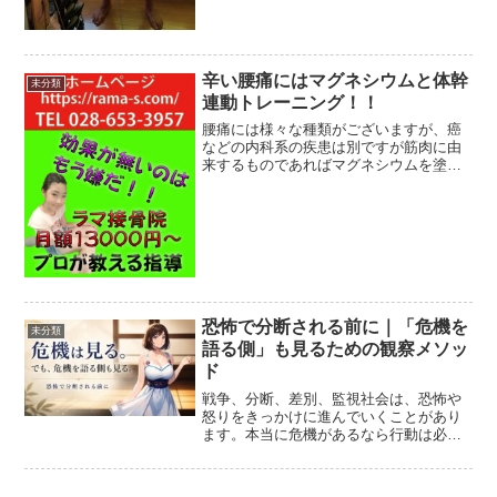
辛い腰痛にはマグネシウムと体幹
未分類
連動トレーニング！！
腰痛には様々な種類がございますが、癌
などの内科系の疾患は別ですが筋肉に由
来するものであればマグネシウムを塗
る、摂取する、お風呂に入れる等、体幹
連動トレーニングによる可動域の適正
化、筋肉の調整により全く痛みが無くな
るようになるだけではなく身体...
恐怖で分断される前に｜「危機を
未分類
語る側」も見るための観察メソッ
ド
戦争、分断、差別、監視社会は、恐怖や
怒りをきっかけに進んでいくことがあり
ます。本当に危機があるなら行動は必要
です。しかし同時に、その危機を誰が、
何のために語っているのかを見極める視
点も必要です。一般人が分断される前