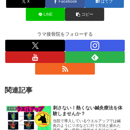
X
Facebook
はてブ
LINE
コピー
ラマ接骨院をフォローする
関連記事
刺さない！熱くない鍼灸療法を体
未分類
験しませんか？
当院で導入しているウエルアップでは鍼
灸のようにツボなどに行う方法と疲れた