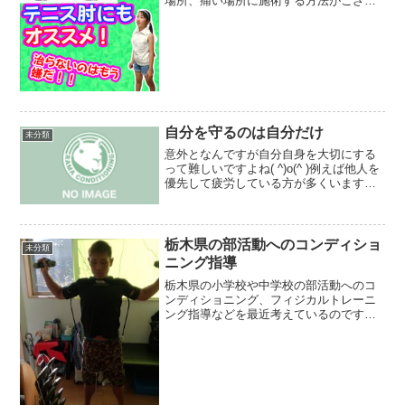
場所、痛い場所に施術する方法がござい
ます！写真をご覧頂ければ分かる通り血
流が凄く良くなり、サーモグラフィ画像
の体温が上がっていることが分かると思
います( ^)o(^ )...
自分を守るのは自分だけ
未分類
意外となんですが自分自身を大切にする
って難しいですよね( ^)o(^ )例えば他人を
優先して疲労している方が多くいます
が、これって結局それをしないことで自
分が相手にどう思われるって事を考えす
ぎた結果ですよね？あなたの人生は誰が
何と言おうとあ...
栃木県の部活動へのコンディショ
未分類
ニング指導
栃木県の小学校や中学校の部活動へのコ
ンディショニング、フィジカルトレーニ
ング指導などを最近考えているのです
が、実際にそれだけ真剣にやりたい人っ
ているのか分からないので一応募集だけ
してみます。教員の方々やクラブチーム
等で更にチームを強くしたい...