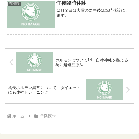
養、トレーニング後のケアなど...
午後臨時休診
予防医学
２月８日は大雪の為午後は臨時休診にし
ます。
ホルモンについて14 自律神経を整える
為に超短波療法
成長ホルモン異常について ダイエット
にも体幹トレーニング
ホーム
予防医学