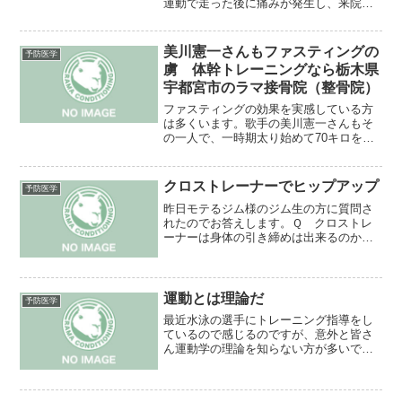
運動で走った後に痛みが発生し、来院さ
れました。腫脹、熱感などはありません
でしたが、リスフラン関節を回旋させる
と痛みが訴え、限局性の圧痛も確認でき
美川憲一さんもファスティングの
予防医学
ました。一応アイシングを...
虜 体幹トレーニングなら栃木県
宇都宮市のラマ接骨院（整骨院）
ファスティングの効果を実感している方
は多くいます。歌手の美川憲一さんもそ
の一人で、一時期太り始めて70キロを超
える体重になったそうです。そこで3日間
のファスティングをしたところ5キロの減
量に成功！！しかも消化酵素を休ませ
クロストレーナーでヒップアップ
予防医学
て、代謝酵素を十分働...
昨日モテるジム様のジム生の方に質問さ
れたのでお答えします。Ｑ クロストレ
ーナーは身体の引き締めは出来るのか？
特にヒップアップをしたいのだが可能
か？Ａ 可能です。もともとルームラン
ナーと違い膝に負担を掛けずに全身を鍛
えて有酸素だけでは無く無酸...
運動とは理論だ
予防医学
最近水泳の選手にトレーニング指導をし
ているので感じるのですが、意外と皆さ
ん運動学の理論を知らない方が多いで
す。それも指導者層に多いので正直ビッ
クリします。まず選手は壊れない身体作
りが必要です。それには運動方法、栄