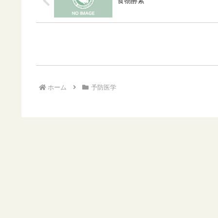
食物酵素
ホーム
予防医学