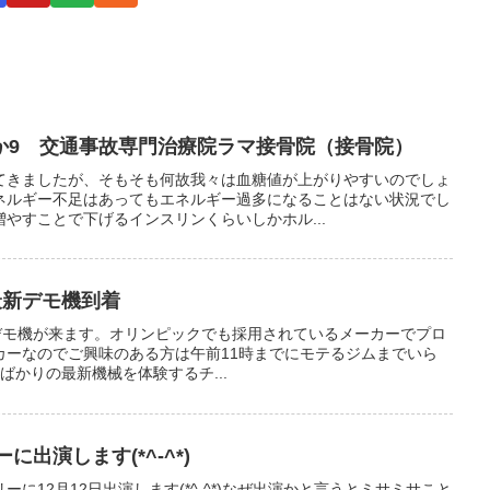
か9 交通事故専門治療院ラマ接骨院（接骨院）
てきましたが、そもそも何故我々は血糖値が上がりやすいのでしょ
ネルギー不足はあってもエネルギー過多になることはない状況でし
やすことで下げるインスリンくらいしかホル...
最新デモ機到着
新デモ機が来ます。オリンピックでも採用されているメーカーでプロ
カーなのでご興味のある方は午前11時までにモテるジムまでいら
したばかりの最新機械を体験するチ...
に出演します(*^-^*)
に12月12日出演します(*^-^*)なぜ出演かと言うとミサミサこと