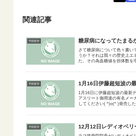
関連記事
糖尿病になってたまる
予防医学
さて糖尿病について色々書い
うか？それは我々の歴史上エ
た。その為血糖値を担体数を増
1月16日伊藤超短波の
予防医学
1月16日に伊藤超短波の最
アスリート御用達の有名メー
してください( ^)o(^ )発売
12月12日レディオベリー
予防医学
ラマ接骨院院長がレディオベリー