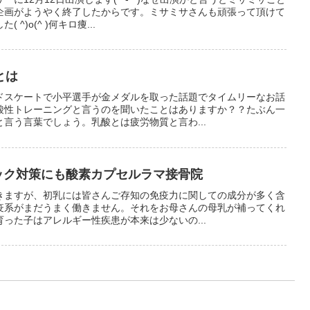
企画がようやく終了したからです。ミサミサさんも頑張って頂けて
^)o(^ )何キロ痩...
とは
ドスケートで小平選手が金メダルを取った話題でタイムリーなお話
酸性トレーニングと言うのを聞いたことはありますか？？たぶん一
言う言葉でしょう。乳酸とは疲労物質と言わ...
リック対策にも酸素カプセルラマ接骨院
きますが、初乳には皆さんご存知の免疫力に関しての成分が多く含
疫系がまだうまく働きません。それをお母さんの母乳が補ってくれ
った子はアレルギー性疾患が本来は少ないの...