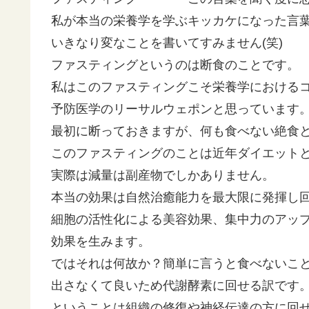
私が本当の栄養学を学ぶキッカケになった言
いきなり変なことを書いてすみません(笑)
ファスティングというのは断食のことです。
私はこのファスティングこそ栄養学における
予防医学のリーサルウェポンと思っています
最初に断っておきますが、何も食べない絶食
このファスティングのことは近年ダイエット
実際は減量は副産物でしかありません。
本当の効果は自然治癒能力を最大限に発揮し
細胞の活性化による美容効果、集中力のアッ
効果を生みます。
ではそれは何故か？簡単に言うと食べないこ
出さなくて良いため代謝酵素に回せる訳です
ということは組織の修復や神経伝達の方に回