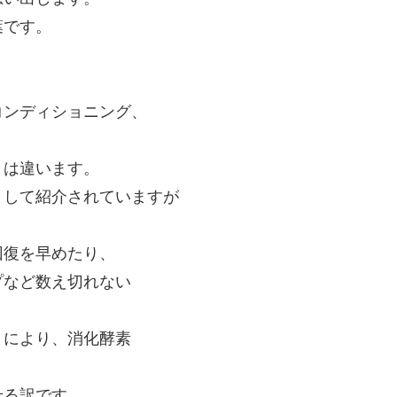
葉です。
コンディショニング、
。
とは違います。
として紹介されていますが
回復を早めたり、
プなど数え切れない
とにより、消化酵素
。
せる訳です。