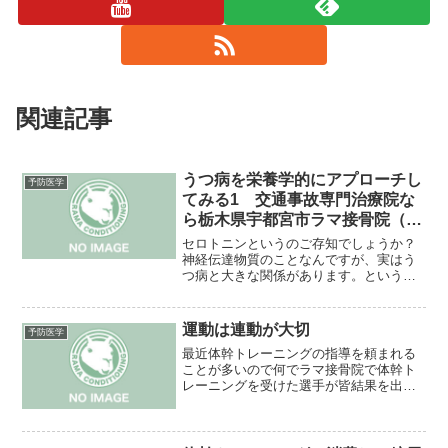
関連記事
うつ病を栄養学的にアプローチし
予防医学
てみる1 交通事故専門治療院な
ら栃木県宇都宮市ラマ接骨院（整
骨院）
セロトニンというのご存知でしょうか？
神経伝達物質のことなんですが、実はう
つ病と大きな関係があります。というの
もうつ病は神経伝達物質の混乱だからで
す（簡単に言うと）神経伝達物質は神経
細胞から神経細胞に伝達されます。そこ
運動は連動が大切
予防医学
で送る側、受け取る側、分...
最近体幹トレーニングの指導を頼まれる
ことが多いので何でラマ接骨院で体幹ト
レーニングを受けた選手が皆結果を出し
ているかということを書きます。簡単に
言うと巷で言われている体幹トレーニン
グでは運動にはあまり役に立たないから