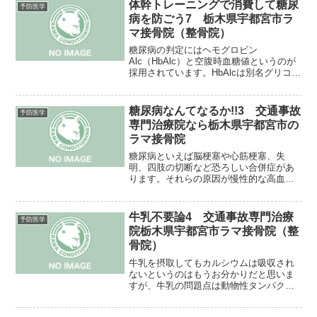
です。というのも運動とい...
体幹トレーニングで消費して糖尿
予防医学
病を防ごう7 栃木県宇都宮市ラ
マ接骨院（整骨院）
糖尿病の判定にはヘモグロビン
Alc（HbAlc）と空腹時血糖値というのが
採用されています。HbAlcは別名グリコヘ
モグロビンとも呼ばれヘモグロビンに血
糖がどのくらいついているかを調べる検
査です。今のメタボ検診ではHbAlcか空腹
糖尿病なんてなるか!!3 交通事故
予防医学
時血糖のいず...
専門治療院なら栃木県宇都宮市の
ラマ接骨院
糖尿病といえば脳梗塞や心筋梗塞、失
明、四肢の切断など恐ろしい合併症があ
ります。それらの原因が慢性的な高血糖
によるものだと言われています。血管障
害、神経障害から始まり様々な病気にな
っていくわけですね。色々な説がある中
牛乳不要論4 交通事故専門治療
予防医学
で山田先生は次のように考え...
院栃木県宇都宮市ラマ接骨院（整
骨院）
牛乳を摂取してもカルシウムは吸収され
ないというのはもうお分かりだと思いま
すが、牛乳の問題点は動物性タンパクの
ため体内で酸を多く出すことです。とい
うことは脱灰の時でも話したように人間