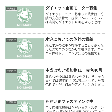
ール説明について近日YouTubeで...
ダイエット企画モニター募集
予防医学
ダイエットモニター募集ラマ接骨院、分
院の安心接骨院、提携ジムのモテるジム
様共同でダイエット企画をやろうと考え
ています。本気でダイエットを考えてい
る方を募集します。つまり痩せているの
に痩せたいという方はお断りします。募
集条件女性は体重70キロ...
水泳においての体幹の意義
予防医学
最近水泳の選手を指導することが多くな
ったのでそのつながりで書きます。そも
そも体幹トレーニングはどの競技でも必
要ですし、有効ですが、水泳においては
姿勢維持はストリームラインを維持出来
るということから抵抗の無い速い泳ぎが
出来ることが利点と言える...
本当は怖い添加物11 赤色40号
予防医学
赤色40号今回は赤色40号です。そもそも
日本では90年前半では禁止されていた着
色料ですが、何故かアメリカとカナダに
言われてあっさり認可(笑)日本の官僚がヘ
タレなのが分かります。アルコール類や
清涼飲料水、ジャム、アイスクリーム、
ガムなど多くの...
ただいまファスティング中
予防医学
ラマ接骨院院長はただいまファスティン
グ中です(笑)今回も6日間のロングファス