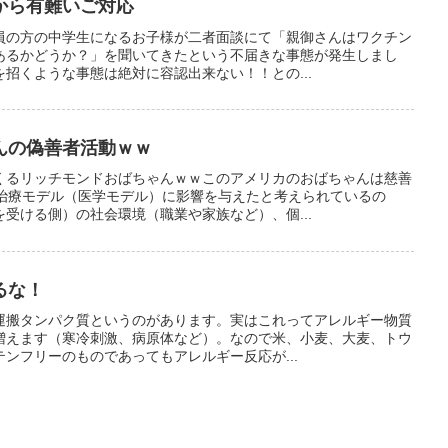
から有難いご対応
員の方の中学生になるお子様が二者面談にて「親御さんはワクチン
あるかどうか？」を聞いてきたという不届きな事態が発生しまし
招くような事態は絶対に容認出来ない！！との...
んの偽善者活動ｗｗ
くるリッチモンドおばちゃんｗｗこのアメリカのおばちゃんは慈善
で治療モデル（医学モデル）に影響を与えたと考えられているの
受ける側）の社会環境（職業や家族など）、個...
るな！
運搬タンパク質というのがあります。実はこれってアレルギー物質
増えます（寒冷刺激、病原体など）。なので米、小麦、大麦、トウ
ンフリーのものであってもアレルギー反応が...