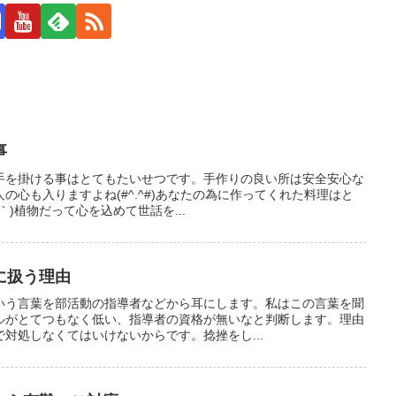
事
手を掛ける事はとてもたいせつです。手作りの良い所は安全安心な
の心も入りますよね(#^.^#)あなたの為に作ってくれた料理はと
｀)植物だって心を込めて世話を...
に扱う理由
いう言葉を部活動の指導者などから耳にします。私はこの言葉を聞
ルがとてつもなく低い、指導者の資格が無いなと判断します。理由
対処しなくてはいけないからです。捻挫をし...