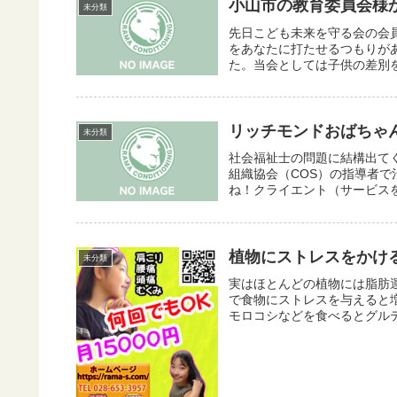
小山市の教育委員会様
未分類
先日こども未来を守る会の会
をあなたに打たせるつもりが
た。当会としては子供の差別を
リッチモンドおばちゃ
未分類
社会福祉士の問題に結構出て
組織協会（COS）の指導者
ね！クライエント（サービスを
植物にストレスをかけ
未分類
実はほとんどの植物には脂肪
で食物にストレスを与えると
モロコシなどを食べるとグルテ