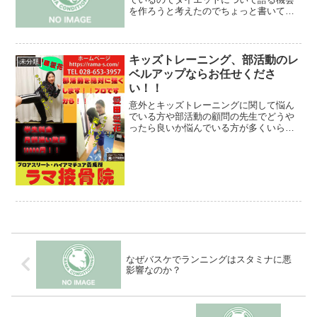
を作ろうと考えたのでちょっと書いてみ
ます。そもそもダイエットとは何でしょ
う？体重を減らすことでしょうか？違い
ます。脂肪を減らし健康的になることで
す。もっと言うと皆さんが...
キッズトレーニング、部活動のレ
未分類
ベルアップならお任せくださ
い！！
意外とキッズトレーニングに関して悩ん
でいる方や部活動の顧問の先生でどうや
ったら良いか悩んでいる方が多くいらっ
しゃいますが、安全に楽しく生徒を強く
したいという望みならラマ接骨院にお任
せください!(^^)!過去にはテニスで県ベス
ト16が最高だっ...
なぜバスケでランニングはスタミナに悪
影響なのか？