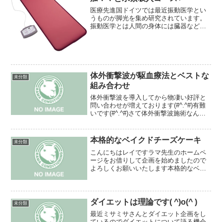
医療先進国ドイツでは最近振動医学とい
うものが脚光を集め研究されています。
振動医学とは人間の身体には臓器などに
特定の周波数があり、その周波数を整え
ることで細胞を整えるというセラピーと
言われています。みなさん水素ガス吸入
というのをご存知でしょう...
体外衝撃波が駆血療法とベストな
未分類
組み合わせ
体外衝撃波を導入してから物凄い好評と
問い合わせが増えております(#^.^#)有難
いです(#^.^#)さて体外衝撃波施術なんで
すが施術後一週間は出来ないという弱点
がございます！これは細胞の一部を破壊
してもう一度急性炎症状態にし慢性状態
本格的なベイクドチーズケーキ
未分類
を治すと...
こんにちはレイですラマ先生のホームペ
ージをお借りして企画を始めましたので
よろしくお願いいたします本格的なベイ
クドチーズケーキのレシピをご紹介しま
す🍰✨しっとり濃厚で、お店のような仕
上がりになります。材料（18cm丸型1台
分） クリームチーズ...
ダイエットは理論です( ^)o(^ )
未分類
最近ミサミサさんとダイエット企画をし
ているのでダイエットについて語る機会