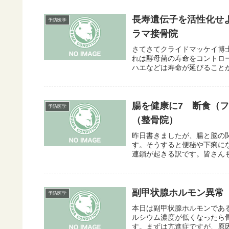
長寿遺伝子を活性化せ
予防医学
ラマ接骨院
さてさてクライドマッケイ博
れは酵母菌の寿命をコントロ
ハエなどは寿命が延びることが
腸を健康に7 断食（
予防医学
（整骨院）
昨日書きましたが、腸と脳の
す。そうすると便秘や下痢に
連鎖が起きる訳です。皆さんも
副甲状腺ホルモン異常
予防医学
本日は副甲状腺ホルモンであ
ルシウム濃度が低くなったら
す。まずは亢進症ですが、原因