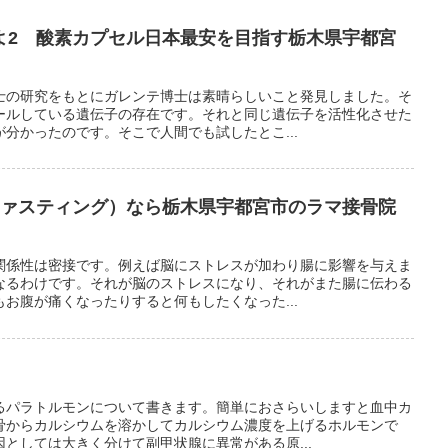
よ2 酸素カプセル日本最安を目指す栃木県宇都宮
士の研究をもとにガレンテ博士は素晴らしいこと発見しました。そ
ールしている遺伝子の存在です。それと同じ遺伝子を活性化させた
分かったのです。そこで人間でも試したとこ...
ファスティング）なら栃木県宇都宮市のラマ接骨院
関係性は密接です。例えば脳にストレスが加わり腸に影響を与えま
なるわけです。それが脳のストレスになり、それがまた腸に伝わる
お腹が痛くなったりすると何もしたくなった...
るパラトルモンについて書きます。簡単におさらいしますと血中カ
骨からカルシウムを溶かしてカルシウム濃度を上げるホルモンで
としては大きく分けて副甲状腺に異常がある原...