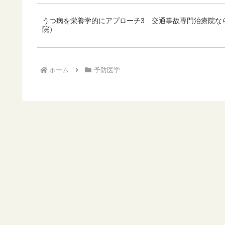
うつ病を栄養学的にアプローチ3 交通事故専門治療院な
院）
ホーム
予防医学