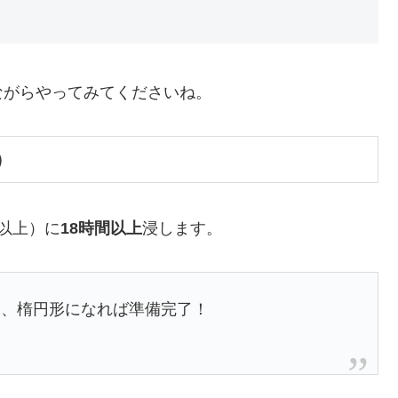
ながらやってみてくださいね。
）
以上）に
18時間以上
浸します。
、楕円形になれば準備完了！