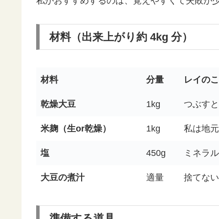
私がおすすめするのは、覚えやすくて失敗が少ない
材料（出来上がり約 4kg 分）
材料
分量
レイのこ
乾燥大豆
1kg
つぶすと
米麹（生or乾燥）
1kg
私は地元
塩
450g
ミネラル
大豆の煮汁
適量
捨てない
準備する道具