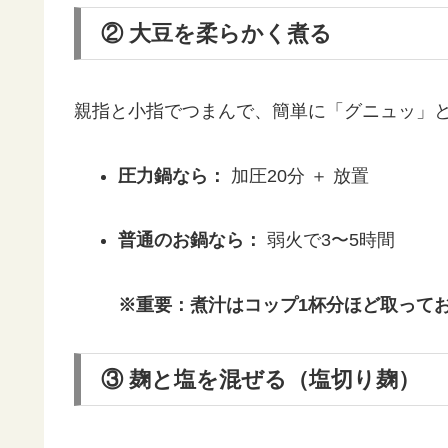
② 大豆を柔らかく煮る
親指と小指でつまんで、簡単に「グニュッ」
圧力鍋なら：
加圧20分 ＋ 放置
普通のお鍋なら：
弱火で3〜5時間
※重要：煮汁はコップ1杯分ほど取って
③ 麹と塩を混ぜる（塩切り麹）