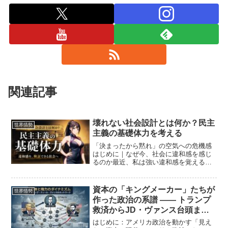
関連記事
壊れない社会設計とは何か？民主
世界情勢
主義の基礎体力を考える
「決まったから黙れ」の空気への危機感
はじめに｜なぜ今、社会に違和感を感じ
るのか最近、私は強い違和感を覚えるこ
とが増えた。政治に疑問を持てばレッテ
ルを貼られる。制度を検証しようとすれ
ば、「もう決まったんだから従え」とい
資本の「キングメーカー」たちが
世界情勢
う空気が漂う。しかし、本...
作った政治の系譜 ―― トランプ
救済からJD・ヴァンス台頭まで
を貫くネットワークの正体
はじめに：アメリカ政治を動かす「見え