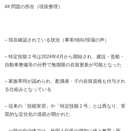
## 問題の所在（現状整理）
– 現在確認されている状況（事実/傾向/現場の声）
– 特定技能２号は2024年4月から開始され、建設・造船・
自動車整備等の分野で無期限の在留更新が可能となった
– 家族帯同が認められ、配偶者・子の在留資格も付与され
る仕組みとなっている
– 従来の「技能実習」や「特定技能１号」とは異なり、実
質的な定住化の道筋が開かれた
– 一部の自治体では、外国人住民の増加に伴う教育・医