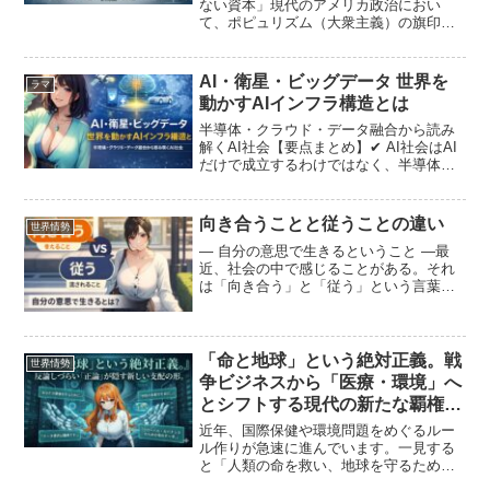
ない資本」現代のアメリカ政治におい
て、ポピュリズム（大衆主義）の旗印を
掲げる政治家たちが、実はシリコンバレ
ーやウォール街の極めて限定された「超
富豪層」によって育成・維持されている
AI・衛星・ビッグデータ 世界を
ラマ
というパラドックスがある。...
動かすAIインフラ構造とは
半導体・クラウド・データ融合から読み
解くAI社会【要点まとめ】✔ AI社会はAI
だけで成立するわけではなく、半導体・
クラウド・宇宙通信など巨大インフラの
上に成り立っている。✔ SNS・衛星・交
通・購買など複数のデータをAIが統合す
向き合うことと従うことの違い
世界情勢
ると社会の...
― 自分の意思で生きるということ ―最
近、社会の中で感じることがある。それ
は「向き合う」と「従う」という言葉の
違いについてだ。一見すると似ているよ
うに見えるこの二つの言葉だが、実は人
の生き方そのものを大きく分けるほどの
違いがある。私たちは日...
「命と地球」という絶対正義。戦
世界情勢
争ビジネスから「医療・環境」へ
とシフトする現代の新たな覇権構
造を徹底解剖
近年、国際保健や環境問題をめぐるルー
ル作りが急速に進んでいます。一見する
と「人類の命を救い、地球を守るための
人道的な取り組み」に見えるこれらの動