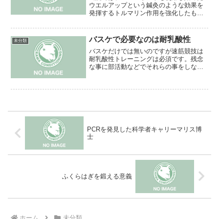
ウエルアップという鍼灸のような効果を
発揮するトルマリン作用を強化したもの
を使用し多くの患者様に満足して頂いて
おります！！その満足度97％！！すいま
せんm(__)mそれほど症状が無い方には実
バスケで必要なのは耐乳酸性
未分類
感して頂けません...
バスケだけでは無いのですが速筋競技は
耐乳酸性トレーニングは必須です。残念
な事に部活動などでそれらの事をしない
為に辛いだけで効果が無い練習をしてい
る事が多くあります。例えばランニング
を長時間やらせることです。残念な事に
バスケはストップアンドゴ...
PCRを発見した科学者キャリーマリス博
士
ふくらはぎを鍛える意義
ホーム
未分類