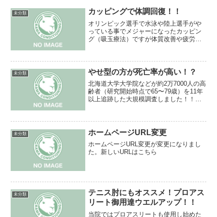
カッピングで体調回復！！
未分類
オリンピック選手で水泳や陸上選手がや
っている事でメジャーになったカッピン
グ（吸玉療法）ですが体質改善や疲労回
復、可動域改善、ストレス解消、慢性痛
施術などにも使えます(#^.^#)当院でもボ
クシング、キックボクシング、K1、水
泳、陸上、テニス...
やせ型の方が死亡率が高い！？
未分類
北海道大学大学院などが約2万7000人の高
齢者（研究開始時点で65〜79歳）を11年
以上追跡した大規模調査しました！！そ
の結果・・・BMIが20から29.9の間で総
死亡リスクが低くそれより痩せている場
合痩せの程度が強くなるほど総死亡リス
クが...
ホームページURL変更
未分類
ホームページURL変更が変更になりまし
た。新しいURLはこちら
テニス肘にもオススメ！プロアス
未分類
リート御用達ウエルアップ！！
当院ではプロアスリートも使用し始めた