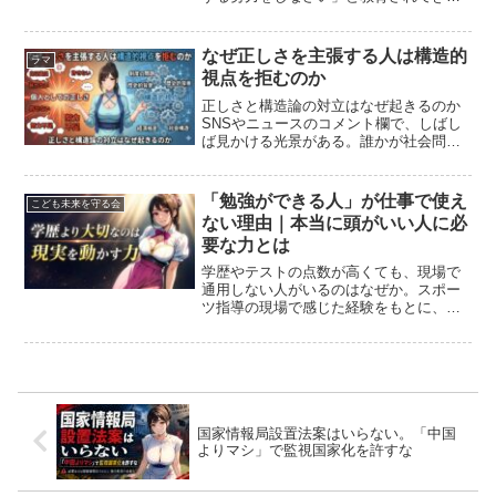
した。しかし、こと対人関係において、
この「努力」というギアを入れすぎる
と、関係性は思わぬ方向へと歪んでいき
なぜ正しさを主張する人は構造的
ラマ
ます。なぜなら、「努力」の...
視点を拒むのか
正しさと構造論の対立はなぜ起きるのか
SNSやニュースのコメント欄で、しばし
ば見かける光景がある。誰かが社会問題
について「制度の問題」「構造的な背
景」を語り始めると、「それは言い訳
だ」「結局は個人の責任でしょ」と反発
「勉強ができる人」が仕事で使え
こども未来を守る会
する声が上がる。この反発は...
ない理由｜本当に頭がいい人に必
要な力とは
学歴やテストの点数が高くても、現場で
通用しない人がいるのはなぜか。スポー
ツ指導の現場で感じた経験をもとに、知
識を使う力、考える力、応用する力の重
要性について解説します。
国家情報局設置法案はいらない。「中国
よりマシ」で監視国家化を許すな