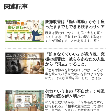
関連記事
腰痛改善は「軽い運動」から｜座
予防医学
ったままでもできる腰まわりケア
腰痛は腰だけでなく、お尻・太もも裏・
ふくらはぎ・足首まわりの硬さや動きに
くさが関係することがあります。座った
ままでもできる軽い運動から、無理なく
腰痛改善を目指しましょう。
「許さなくていい」が救う魂。究
ラマ
極の復讐は、彼らをあなたの人生
から『消去』すること。
「怒りや恨みを持ち続けるのは、自分が
毒を飲んで相手が死ぬのを待つようなも
のだ」 そんな言葉を耳にしたことはあり
ませんか？自己啓発本やスピリチュアル
な教えでは、決まってこう言われます。
「相手を許しましょう。それがあなたの
努力という名の「不自然」：相互
ラマ
心の平安に繋がります...
理解の罠を解き明かす
私たちは幼い頃から、「何事も努力すれ
ば報われる」「相手の立場に立って理解
する努力をしなさい」と教育されてきま