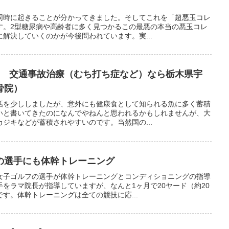
同時に起きることが分かってきました。そしてこれを「超悪玉コレ
す。2型糖尿病や高齢者に多く見つかるこの最悪の本当の悪玉コレ
解決していくのかが今後問われています。実...
5 交通事故治療（むち打ち症など）なら栃木県宇
骨院）
話を少ししましたが、意外にも健康食として知られる魚に多く蓄積
いと書いてきたのになんでやねんと思われるかもしれませんが、大
ジキなどが蓄積されやすいのです。当然国の...
の選手にも体幹トレーニング
女子ゴルフの選手が体幹トレーニングとコンディショニングの指導
をラマ院長が指導していますが、なんと1ヶ月で20ヤード（約20
す。体幹トレーニングは全ての競技に応...