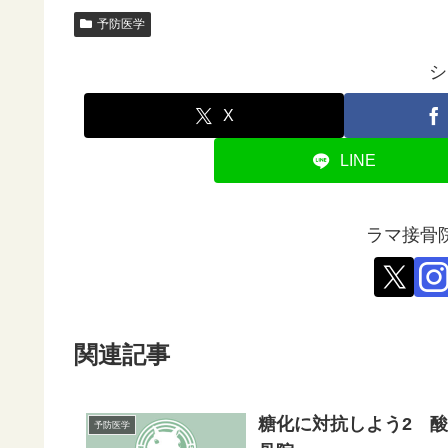
予防医学
シ
X
LINE
ラマ接骨
関連記事
糖化に対抗しよう2 
予防医学